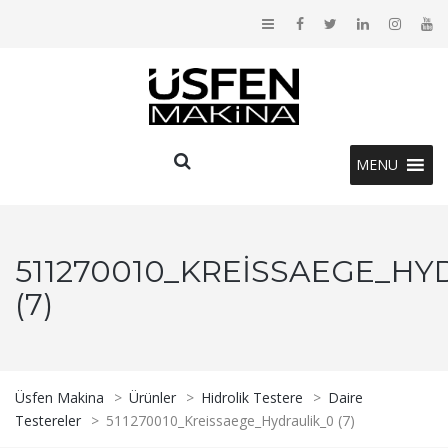
MENU
511270010_KREISSAEGE_HY
(7)
Üsfen Makina
>
Ürünler
>
Hidrolik Testere
>
Daire
Testereler
>
511270010_Kreissaege_Hydraulik_0 (7)