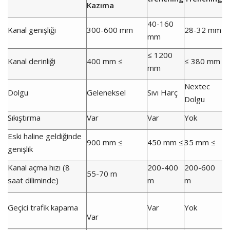
Kazıma
40-160
Kanal genişliği
300-600 mm
28-32 mm
mm
≤ 1200
Kanal derinliği
400 mm ≤
≤ 380 mm
mm
Nextec
Dolgu
Geleneksel
Sıvı Harç
Dolgu
Sıkıştırma
Var
Var
Yok
Eski haline geldiğinde
900 mm ≤
450 mm ≤
35 mm ≤
genişlik
Kanal açma hızı (8
200-400
200-600
55-70 m
saat diliminde)
m
m
Geçici trafik kapama
Var
Yok
Var