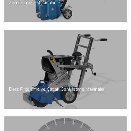
Zemin Freze Makinaları
Derz Fırçalama ve Çatlak Genişletme Makinaları