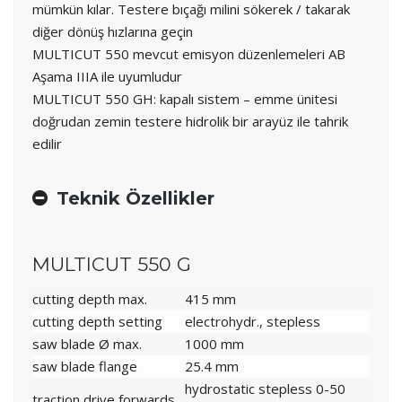
mümkün kılar. Testere bıçağı milini sökerek / takarak
diğer dönüş hızlarına geçin
MULTICUT 550 mevcut emisyon düzenlemeleri AB
Aşama IIIA ile uyumludur
MULTICUT 550 GH: kapalı sistem – emme ünitesi
doğrudan zemin testere hidrolik bir arayüz ile tahrik
edilir
Teknik Özellikler
MULTICUT 550 G
cutting depth max.
415 mm
cutting depth setting
electrohydr., stepless
saw blade Ø max.
1000 mm
saw blade flange
25.4 mm
hydrostatic stepless 0-50
traction drive forwards