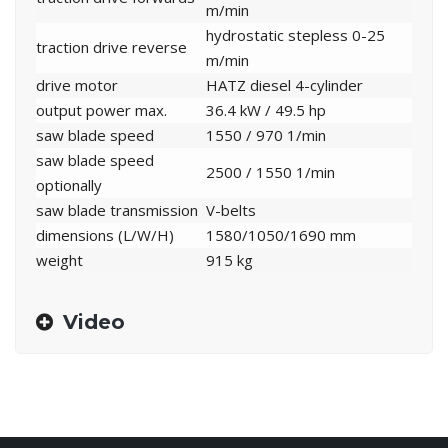
m/min
hydrostatic stepless 0-25
traction drive reverse
m/min
drive motor
HATZ diesel 4-cylinder
output power max.
36.4 kW / 49.5 hp
saw blade speed
1550 / 970 1/min
saw blade speed
2500 / 1550 1/min
optionally
saw blade transmission
V-belts
dimensions (L/W/H)
1580/1050/1690 mm
weight
915 kg
Video