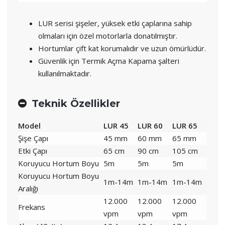
LUR serisi şişeler, yüksek etki çaplarına sahip
olmaları için özel motorlarla donatılmıştır.
Hortumlar çift kat korumalıdır ve uzun ömürlüdür.
Güvenlik için Termik Açma Kapama şalteri
kullanılmaktadır.
Teknik Özellikler
Model
LUR 45
LUR 60
LUR 65
Şişe Çapı
45 mm
60 mm
65 mm
Etki Çapı
65 cm
90 cm
105 cm
Koruyucu Hortum Boyu
5m
5m
5m
Koruyucu Hortum Boyu
1m-14m
1m-14m
1m-14m
Aralığı
12.000
12.000
12.000
Frekans
vpm
vpm
vpm