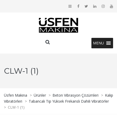
MENU
CLW-1 (1)
Üsfen Makina
>
Ürünler
>
Beton Vibrasyon Çözümleri
>
Kalıp
Vibratörleri
>
Tabancalı Tip Yüksek Frekanslı Dahili Vibratörler
>
CLW-1 (1)