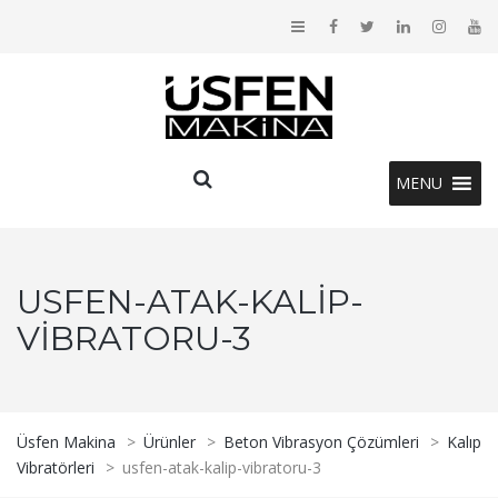
MENU
USFEN-ATAK-KALIP-
VIBRATORU-3
Üsfen Makina
>
Ürünler
>
Beton Vibrasyon Çözümleri
>
Kalıp
Vibratörleri
>
usfen-atak-kalip-vibratoru-3