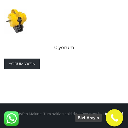
0 yorum
YORUM YAZIN
@2026 Üsfen Makine. Tüm hakları saklıdır. | Powered by
Lime Digital
Bizi Arayın