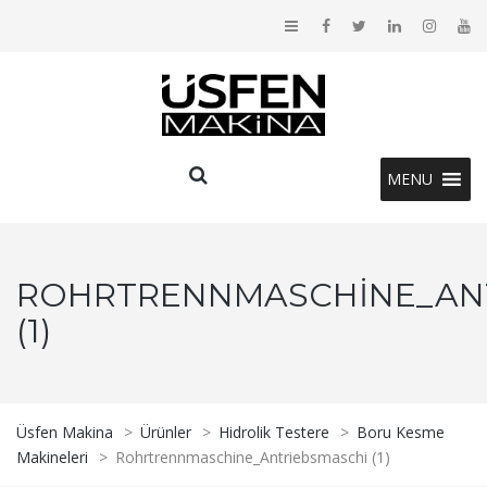
MENU
ROHRTRENNMASCHINE_AN
(1)
Üsfen Makina
>
Ürünler
>
Hidrolik Testere
>
Boru Kesme
Makineleri
>
Rohrtrennmaschine_Antriebsmaschi (1)