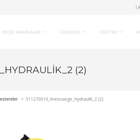
İ.
PROJE MAKINALAR
ÜRÜNLER
ÜRETİM
M
_HYDRAULIK_2 (2)
estereler
>
511270010_Kreissaege_Hydraulik_2 (2)