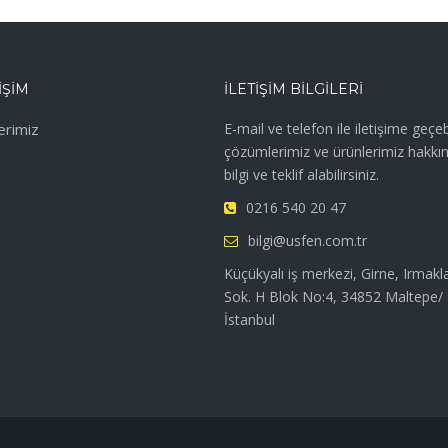
IŞIM
İLETIŞIM BILGILERI
erimiz
E-mail ve telefon ile iletişime geçebi
çözümlerimiz ve ürünlerimiz hakkı
bilgi ve teklif alabilirsiniz.
0216 540 20 47
bilgi@usfen.com.tr
Küçükyalı iş merkezi, Girne, Irmakl
Sok. H Blok No:4, 34852 Maltepe/
İstanbul