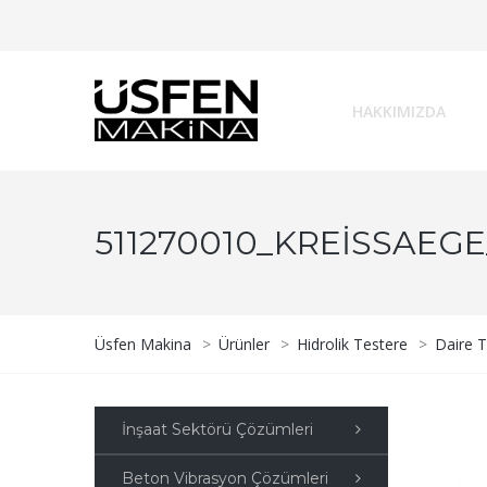
HAKKIMIZDA
511270010_KREISSAEGE
Üsfen Makina
>
Ürünler
>
Hidrolik Testere
>
Daire T
İnşaat Sektörü Çözümleri
Beton Vibrasyon Çözümleri