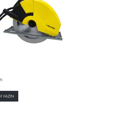
m
 YAZIN