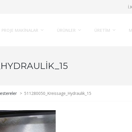
İ.
PROJE MAKINALAR
ÜRÜNLER
ÜRETİM
M
_HYDRAULIK_15
estereler
>
511280050_Kreissage_Hydraulik_15