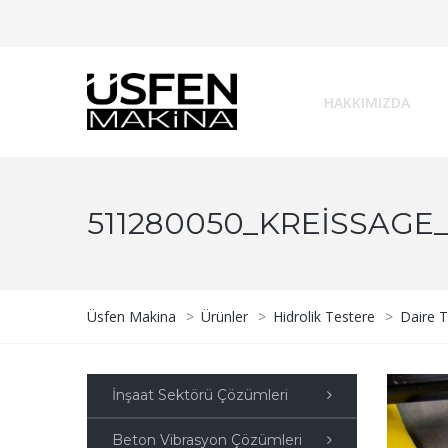
HAKKIMIZDA
511280050_KREISSAGE
Üsfen Makina
>
Ürünler
>
Hidrolik Testere
>
Daire T
İnşaat Sektörü Çözümleri
Beton Vibrasyon Çözümleri