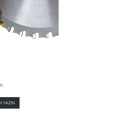
m
 YAZIN