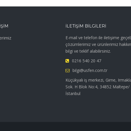
IŞIM
İLETIŞIM BILGILERI
erimiz
E-mail ve telefon ile iletişime geçebi
çözümlerimiz ve ürünlerimiz hakkı
bilgi ve teklif alabilirsiniz.
0216 540 20 47
bilgi@usfen.com.tr
Küçükyalı iş merkezi, Girne, Irmakl
Sok. H Blok No:4, 34852 Maltepe/
İstanbul