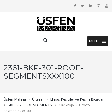
MENU
2361-BKP-301-ROOF-
SEGMENTSXXX100
Üsfen Makina
>
Ürünler
>
Elmas Kesiciler ve Kesim Bıçakları
>
BKP 302 ROOF SEGMENTS
>
2361-bkp-301-roof-
segmentsxxx100