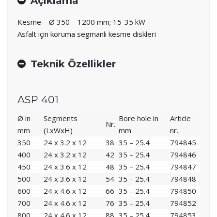
Açıklama
Kesme – Ø 350 – 1200 mm; 15-35 kW
Asfalt için koruma segmanlı kesme diskleri
Teknik Özellikler
ASP 401
Ø in
Segments
Bore hole in
Article
Nr.
mm
(LxWxH)
mm
nr.
350
24 x 3.2 x 12
38
35 – 25.4
794845
400
24 x 3.2 x 12
42
35 – 25.4
794846
450
24 x 3.6 x 12
48
35 – 25.4
794847
500
24 x 3.6 x 12
54
35 – 25.4
794848
600
24 x 4.6 x 12
66
35 – 25.4
794850
700
24 x 4.6 x 12
76
35 – 25.4
794852
800
24 x 4.6 x 12
88
35 – 25.4
794853