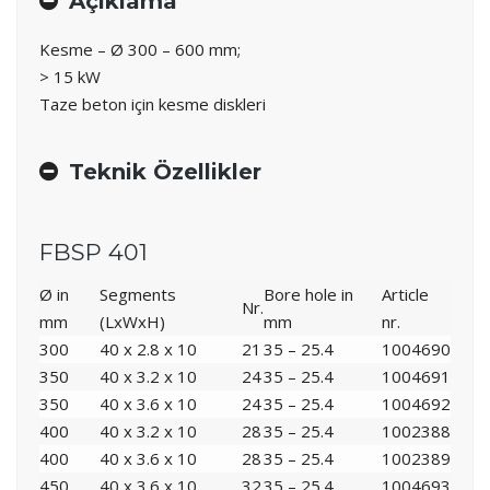
Açıklama
Kesme – Ø 300 – 600 mm;
> 15 kW
Taze beton için kesme diskleri
Teknik Özellikler
FBSP 401
Ø in
Segments
Bore hole in
Article
Nr.
mm
(LxWxH)
mm
nr.
300
40 x 2.8 x 10
21
35 – 25.4
1004690
350
40 x 3.2 x 10
24
35 – 25.4
1004691
350
40 x 3.6 x 10
24
35 – 25.4
1004692
400
40 x 3.2 x 10
28
35 – 25.4
1002388
400
40 x 3.6 x 10
28
35 – 25.4
1002389
450
40 x 3.6 x 10
32
35 – 25.4
1004693