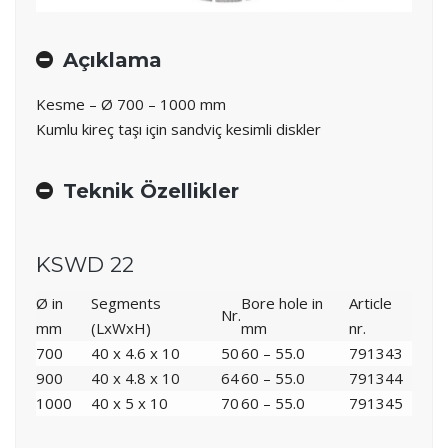
Açıklama
Kesme – Ø 700 – 1000 mm
Kumlu kireç taşı için sandviç kesimli diskler
Teknik Özellikler
KSWD 22
Ø in
Segments
Bore hole in
Article
Nr.
mm
(LxWxH)
mm
nr.
700
40 x 4.6 x 10
50
60 – 55.0
791343
900
40 x 4.8 x 10
64
60 – 55.0
791344
1000
40 x 5 x 10
70
60 – 55.0
791345