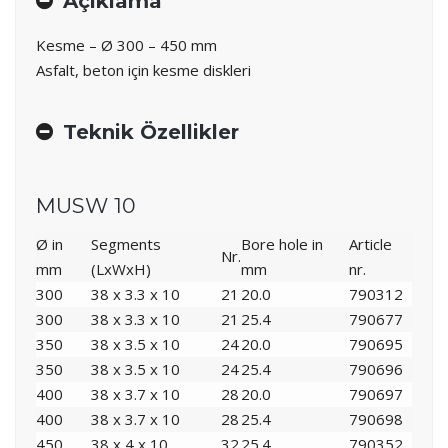
Açıklama
Kesme – Ø 300 – 450 mm
Asfalt, beton için kesme diskleri
Teknik Özellikler
MUSW 10
Ø in
Segments
Bore hole in
Article
Nr.
mm
(LxWxH)
mm
nr.
300
38 x 3.3 x 10
21
20.0
790312
300
38 x 3.3 x 10
21
25.4
790677
350
38 x 3.5 x 10
24
20.0
790695
350
38 x 3.5 x 10
24
25.4
790696
400
38 x 3.7 x 10
28
20.0
790697
400
38 x 3.7 x 10
28
25.4
790698
450
38 x 4 x 10
32
25.4
790352