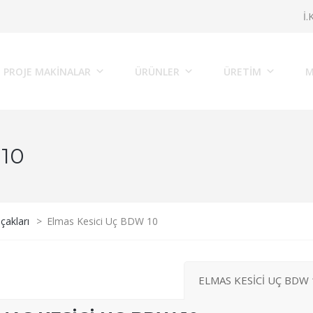
İ.
PROJE MAKINALAR
ÜRÜNLER
ÜRETİM
M
10
çakları
>
Elmas Kesici Uç BDW 10
ELMAS KESİCİ UÇ BDW 