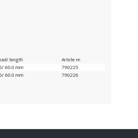
ead/ length
Article nr.
6/ 60.0 mm
790225
6/ 60.0 mm
790226