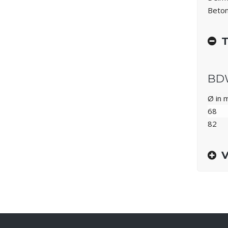
Beton 
T
BD
Ø in
68
82
V