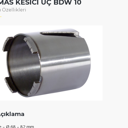
MAS KESİCİ UÇ BDW 10
 Özellikleri
çıklama
 – Ø 68 – 82 mm