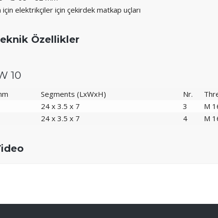
için elektrikçiler için çekirdek matkap uçları
eknik Özellikler
W 10
 mm
Segments (LxWxH)
Nr.
Thr
24 x 3.5 x 7
3
M 1
24 x 3.5 x 7
4
M 1
ideo