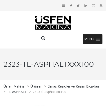
MENU
2323-TL-ASPHALTXXX100
Üsfen Makina
>
Ürünler
>
Elmas Kesiciler ve Kesim Bıçakları
>
TL ASPHALT
>
2323-tl-asphaltxxx100