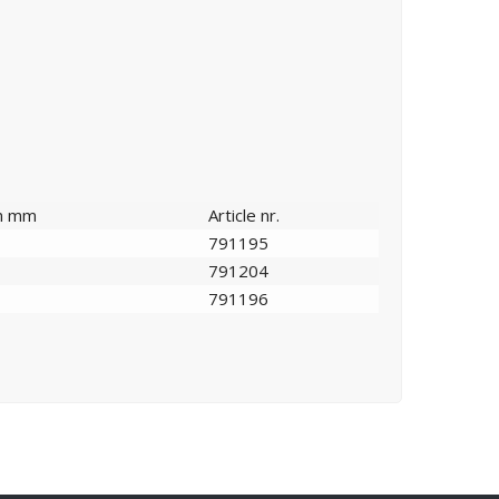
in mm
Article nr.
791195
791204
791196