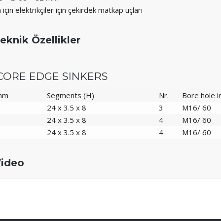
için elektrikçiler için çekirdek matkap uçları
eknik Özellikler
CORE EDGE SINKERS
 mm
Segments (H)
Nr.
Bore hole 
24 x 3.5 x 8
3
M16/ 60
24 x 3.5 x 8
4
M16/ 60
24 x 3.5 x 8
4
M16/ 60
ideo