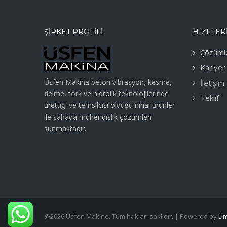
ŞIRKET PROFILI
HIZLI ER
Çözüml
Kariyer
Üsfen Makina beton vibrasyon, kesme,
İletişim
delme, tork ve hidrolik teknolojilerinde
Teklif
ürettiği ve temsilcisi olduğu nihai ürünler
ile sahada mühendislik çözümleri
sunmaktadır.
@2026 Üsfen Makine. Tüm hakları saklıdır. | Powered by
Lim