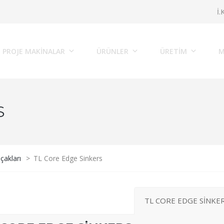
İ.
PROJE MAKINALAR
ÜRÜNLER
ÜRETİM
M
S
çakları
>
TL Core Edge Sinkers
TL CORE EDGE SİNKE