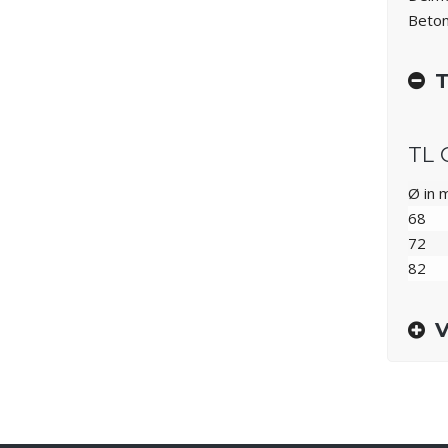
Beton 
T
TL 
Ø in
68
72
82
V