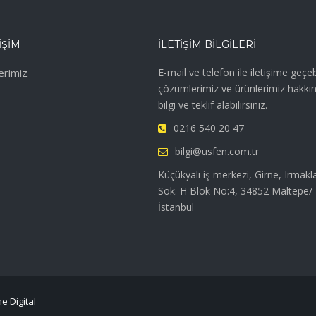
IŞIM
İLETIŞIM BILGILERI
erimiz
E-mail ve telefon ile iletişime geçebi
çözümlerimiz ve ürünlerimiz hakkı
bilgi ve teklif alabilirsiniz.
0216 540 20 47
bilgi@usfen.com.tr
Küçükyalı iş merkezi, Girne, Irmakl
Sok. H Blok No:4, 34852 Maltepe/
İstanbul
e Digital