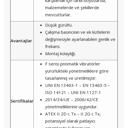
karşılamak için farklı boyutlarda,
malzemelerde ve şekillerde
mevcutturlar.
Düşük gürültü.
Çalışma basıncının ve ek kütlelerin
değişmesiyle ayarlanabilen genlik ve
Avantajlar
frekans.
Montaj kolaylığı.
F serisi pnömatik vibratörler
yürürlükteki yönetmeliklere göre
tasarlanmış ve üretilmiştir:
UNI EN 13463-1 – EN 13463-5 –
ISO 14121 – UNI EN 1127-1
2014/34/UE – 2006/42/CE
Sertifikalar
yönetmeliklerine uygundur.
ATEX II 2D c Tx – II 2G c Tx,
potansiyel olarak patlayıcı