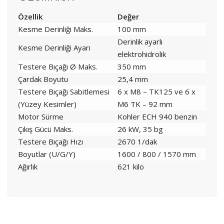
Özellik
Değer
Kesme Derinliği Maks.
100 mm
Derinlik ayarlı
Kesme Derinliği Ayarı
elektrohidrolik
Testere Bıçağı Ø Maks.
350 mm
Çardak Boyutu
25,4 mm
Testere Bıçağı Sabitlemesi
6 x M8 – TK125 ve 6 x
(Yüzey Kesimler)
M6 TK – 92 mm
Motor Sürme
Kohler ECH 940 benzin
Çıkış Gücü Maks.
26 kW, 35 bg
Testere Bıçağı Hızı
2670 1/dak
Boyutlar (U/G/Y)
1600 / 800 / 1570 mm
Ağırlık
621 kilo