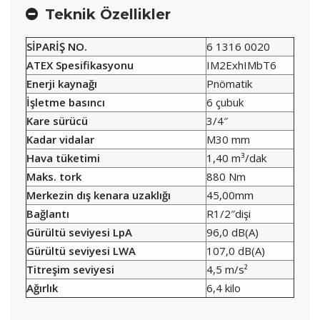
Teknik Özellikler
SİPARİŞ NO.
6 1316 0020
ATEX Spesifikasyonu
IM2ExhIMbT6
Enerji kaynağı
Pnömatik
İşletme basıncı
6 çubuk
Kare sürücü
3/4″
Kadar vidalar
M30 mm
Hava tüketimi
1,40 m³/dak
Maks. tork
880 Nm
Merkezin dış kenara uzaklığı
45,00mm
Bağlantı
R1/2″dişi
Gürültü seviyesi LpA
96,0 dB(A)
Gürültü seviyesi LWA
107,0 dB(A)
Titreşim seviyesi
4,5 m/s²
Ağırlık
6,4 kilo