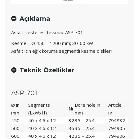
Açıklama
Asfalt Testeresi Lissmac ASP 701
Kesme – Ø 450 – 1200 mm; 30-60 kW
Asfalt için eğik koruma segmentli kesme diskleri
Teknik Özellikler
ASP 701
Ø in
Segments
Bore hole in
Article
Nr.
mm
(LxWxH)
mm
nr.
450
40 x 4.6 x 12
32
35 – 25.4
794832
500
40 x 4.6 x 12
36
35 – 25.4
794905
600
40 x 4.6 x 12
42
35 – 25.4
794906