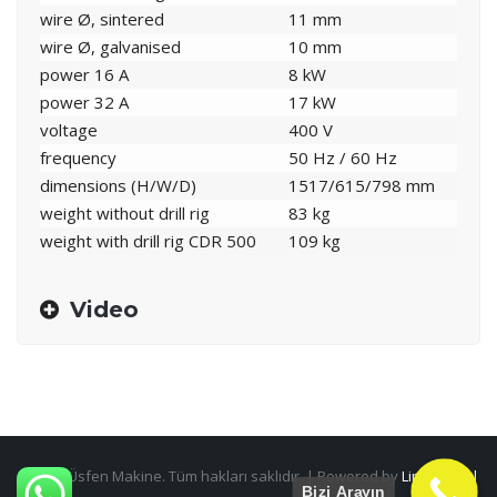
wire Ø, sintered
11 mm
wire Ø, galvanised
10 mm
power 16 A
8 kW
power 32 A
17 kW
voltage
400 V
frequency
50 Hz / 60 Hz
dimensions (H/W/D)
1517/615/798 mm
weight without drill rig
83 kg
weight with drill rig CDR 500
109 kg
Video
@2026 Üsfen Makine. Tüm hakları saklıdır. | Powered by
Lime Digital
Bizi Arayın