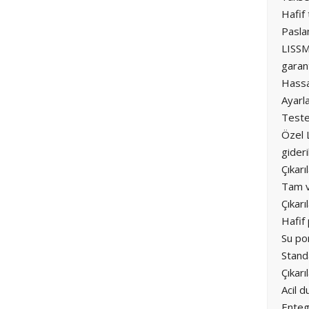
Hafif
Paslan
LISSM
garan
Hassa
Ayarla
Tester
Özel 
gideri
Çıkarı
Tam vi
Çıkarı
Hafif 
Su pom
Standa
Çıkarı
Acil d
Enteg