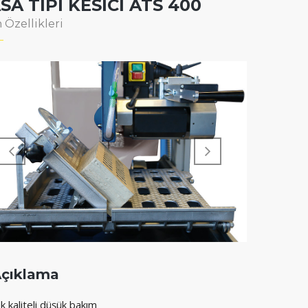
SA TİPİ KESİCİ ATS 400
 Özellikleri
çıklama
k kaliteli düşük bakım