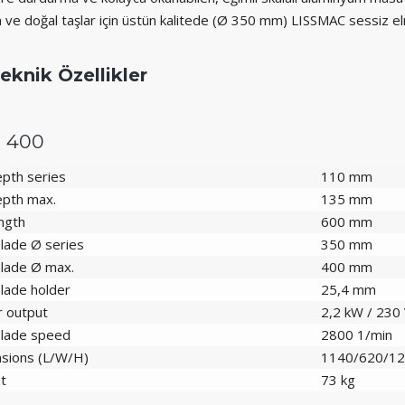
 ve doğal taşlar için üstün kalitede (Ø 350 mm) LISSMAC sessiz el
eknik Özellikler
 400
epth series
110 mm
epth max.
135 mm
ength
600 mm
lade Ø series
350 mm
lade Ø max.
400 mm
lade holder
25,4 mm
 output
2,2 kW / 230
lade speed
2800 1/min
sions (L/W/H)
1140/620/1
t
73 kg