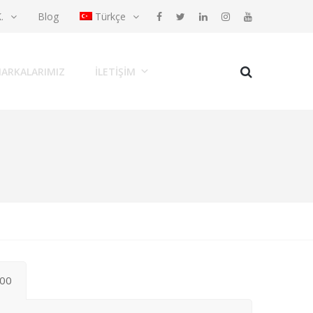
K.
Blog
Türkçe
ARKALARIMIZ
İLETIŞIM
400