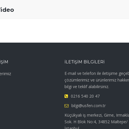
ideo
IŞIM
İLETIŞIM BILGILERI
erimiz
E-mail ve telefon ile iletişime geçebi
çözümlerimiz ve ürünlerimiz hakkı
bilgi ve teklif alabilirsiniz.
0216 540 20 47
bilgi@usfen.com.tr
Küçükyalı iş merkezi, Girne, Irmakl
Sok. H Blok No:4, 34852 Maltepe/
İstanbul