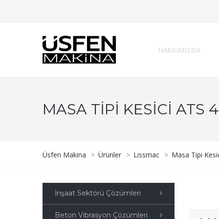
HAKKIMIZDA
MASA TIPI KESICI ATS 
Üsfen Makina
>
Ürünler
>
Lissmac
>
Masa Tipi Kesic
İnşaat Sektörü Çözümleri
Beton Vibrasyon Çözümleri