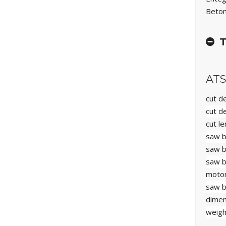
Beton
T
ATS
cut d
cut d
cut l
saw b
saw b
saw b
motor
saw b
dimen
weigh