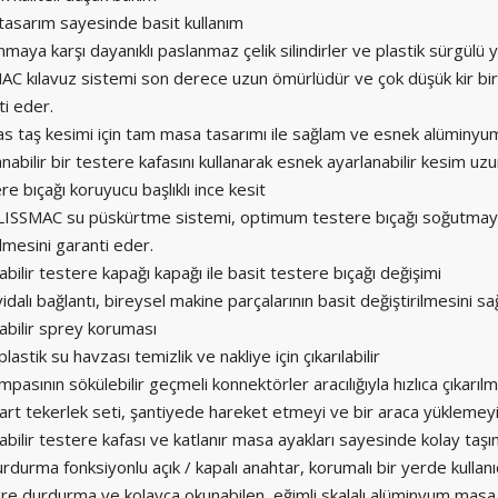
 tasarım sayesinde basit kullanım
maya karşı dayanıklı paslanmaz çelik silindirler ve plastik sürgülü
AC kılavuz sistemi son derece uzun ömürlüdür ve çok düşük kir bir
ti eder.
s taş kesimi için tam masa tasarımı ile sağlam ve esnek alüminy
nabilir bir testere kafasını kullanarak esnek ayarlanabilir kesim uzu
e bıçağı koruyucu başlıklı ince kesit
LISSMAC su püskürtme sistemi, optimum testere bıçağı soğutmayı ve 
lmesini garanti eder.
labilir testere kapağı kapağı ile basit testere bıçağı değişimi
dalı bağlantı, bireysel makine parçalarının basit değiştirilmesini sa
labilir sprey koruması
plastik su havzası temizlik ve nakliye için çıkarılabilir
pasının sökülebilir geçmeli konnektörler aracılığıyla hızlıca çıkarılm
rt tekerlek seti, şantiyede hareket etmeyi ve bir araca yüklemeyi k
labilir testere kafası ve katlanır masa ayakları sayesinde kolay taş
urdurma fonksiyonlu açık / kapalı anahtar, korumalı bir yerde kullanı
re durdurma ve kolayca okunabilen, eğimli skalalı alüminyum masa