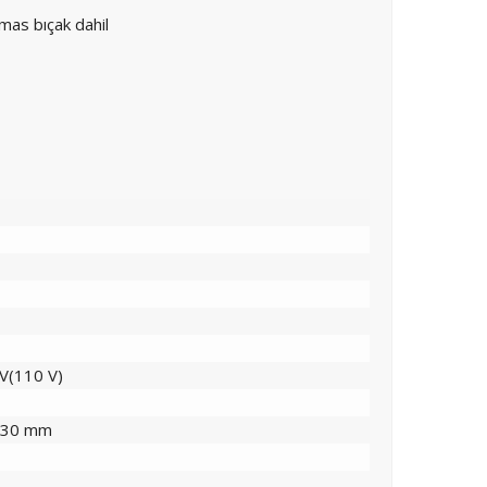
mas bıçak dahil
 V(110 V)
230 mm