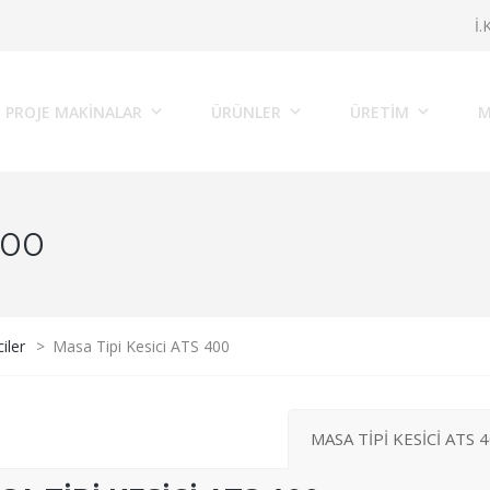
İ.
PROJE MAKINALAR
ÜRÜNLER
ÜRETİM
M
400
iler
>
Masa Tipi Kesici ATS 400
MASA TİPİ KESİCİ ATS 