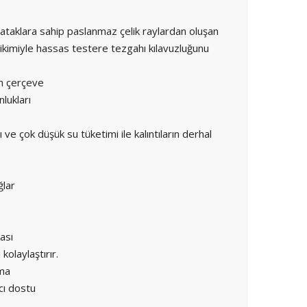
 yataklara sahip paslanmaz çelik raylardan oluşan
ikimiyle hassas testere tezgahı kılavuzluğunu
um çerçeve
nlukları
çok düşük su tüketimi ile kalıntıların derhal
ğlar
ası
olaylaştırır.
ıma
cı dostu