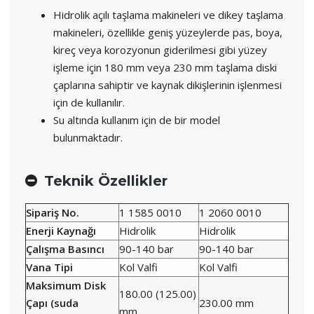
Hidrolik açılı taşlama makineleri ve dikey taşlama
makineleri, özellikle geniş yüzeylerde pas, boya,
kireç veya korozyonun giderilmesi gibi yüzey
işleme için 180 mm veya 230 mm taşlama diski
çaplarına sahiptir ve kaynak dikişlerinin işlenmesi
için de kullanılır.
Su altında kullanım için de bir model
bulunmaktadır.
Teknik Özellikler
Sipariş No.
1 1585 0010
1 2060 0010
Enerji Kaynağı
Hidrolik
Hidrolik
Çalışma Basıncı
90-140 bar
90-140 bar
Vana Tipi
Kol Valfi
Kol Valfi
Maksimum Disk
180.00 (125.00)
Çapı (suda
230.00 mm
mm