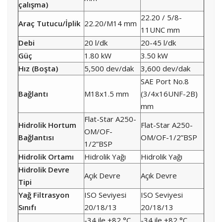
çalışma)
22.20 / 5/8-
Araç Tutucu/İplik
22.20/M14 mm
11UNC mm
Debi
20 l/dk
20-45 l/dk
Güç
1.80 kW
3.50 kW
Hız (Boşta)
5,500 dev/dak
3,600 dev/dak
SAE Port No.8
Bağlantı
M18x1.5 mm
(3/4x16UNF-2B)
mm
Flat-Star A250-
Hidrolik Hortum
Flat-Star A250-
OM/OF-
Bağlantısı
OM/OF-1/2”BSP
1/2”BSP
Hidrolik Ortamı
Hidrolik Yağı
Hidrolik Yağı
Hidrolik Devre
Açık Devre
Açık Devre
Tipi
Yağ Filtrasyon
ISO Seviyesi
ISO Seviyesi
Sınıfı
20/18/13
20/18/13
-34 ile +82 °C
-34 ile +82 °C