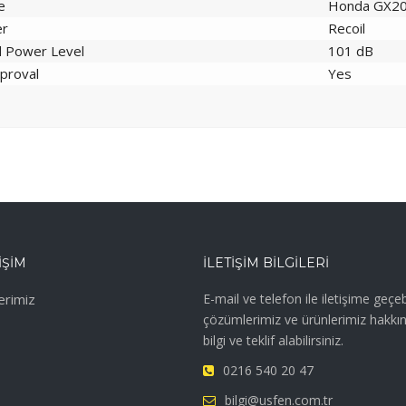
e
Honda GX200
er
Recoil
 Power Level
101 dB
proval
Yes
IŞIM
İLETIŞIM BILGILERI
erimiz
E-mail ve telefon ile iletişime geçebi
çözümlerimiz ve ürünlerimiz hakkı
bilgi ve teklif alabilirsiniz.
0216 540 20 47
bilgi@usfen.com.tr