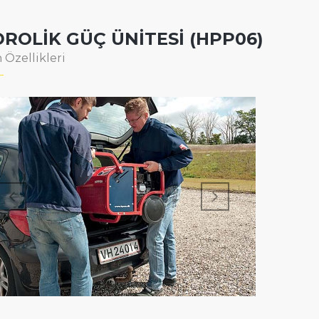
DROLIK GÜÇ ÜNITESI (HPP06)
 Özellikleri