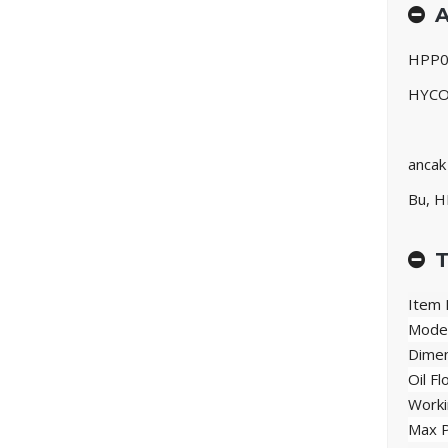
A
HPP06
HYCON
ancak 
Bu, HP
T
Item 
Mode
Dimen
Oil F
Worki
Max 