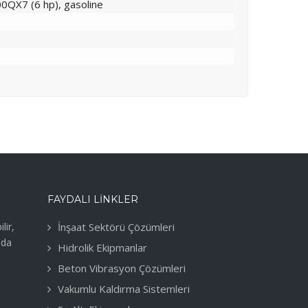
QX7 (6 hp), gasoline
FAYDALI LINKLER
lir,
İnşaat Sektörü Çözümleri
nda
Hidrolik Ekipmanlar
Beton Vibrasyon Çözümleri
Vakumlu Kaldırma Sistemleri