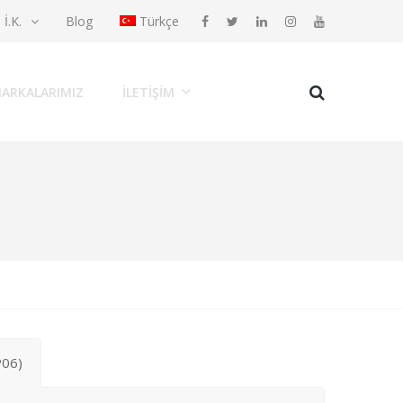
İ.K.
Blog
Türkçe
ARKALARIMIZ
İLETIŞIM
P06)