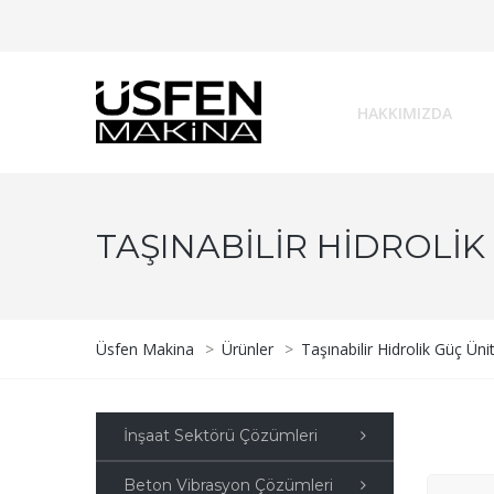
HAKKIMIZDA
TAŞINABILIR HIDROLIK
Üsfen Makina
>
Ürünler
>
Taşınabilir Hidrolik Güç Üni
İnşaat Sektörü Çözümleri
Beton Vibrasyon Çözümleri