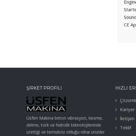
Engin
Start
Sound
CE Ap
ŞIRKET PROFILI
HIZLI ER
Çözüml
Kariyer
Üsfen Makina beton vibrasyon, kesme,
İletişim
delme, tork ve hidrolik teknolojilerinde
Teklif
ürettiği ve temsilcisi olduğu nihai ürünler