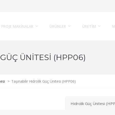
PROJE MAKINALAR
ÜRÜNLER
ÜRETİM
M
 GÜÇ ÜNITESI (HPP06)
tesi
>
Taşınabilir Hidrolik Güç Ünitesi (HPP06)
Hidrolik Güç Ünitesi (HP