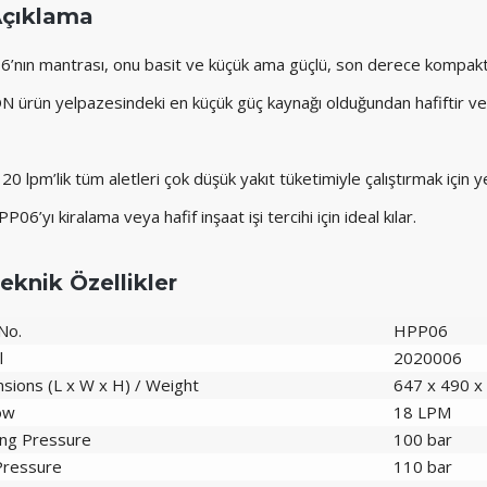
çıklama
’nın mantrası, onu basit ve küçük ama güçlü, son derece kompakt ve
 ürün yelpazesindeki en küçük güç kaynağı olduğundan hafiftir ve 
20 lpm’lik tüm aletleri çok düşük yakıt tüketimiyle çalıştırmak için y
P06’yı kiralama veya hafif inşaat işi tercihi için ideal kılar.
eknik Özellikler
No.
HPP06
l
2020006
sions (L x W x H) / Weight
647 x 490 x
low
18 LPM
ng Pressure
100 bar
Pressure
110 bar